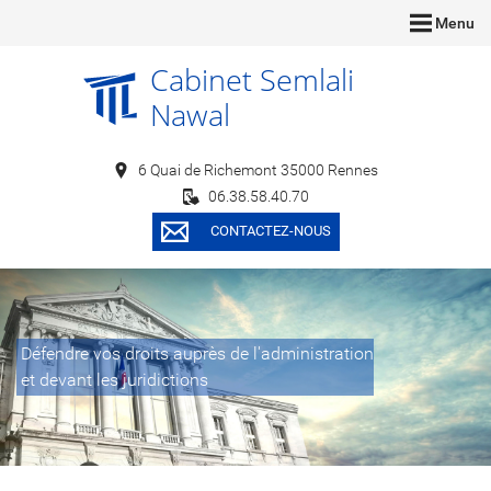
Menu
Cabinet Semlali
Nawal
6 Quai de Richemont 35000 Rennes
06.38.58.40.70
CONTACTEZ-NOUS
Défendre vos droits auprès de l'administration
Vous apporter les conseils
et devant les juridictions
adaptés à votre problématique