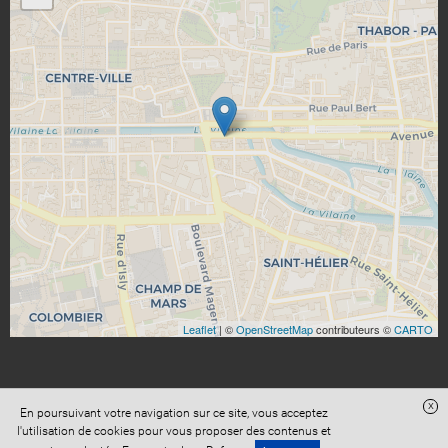
Leaflet
| ©
OpenStreetMap
contributeurs ©
CARTO
x
En poursuivant votre navigation sur ce site, vous acceptez
Site réalisé avec
Digital Avocat
l'utilisation de cookies pour vous proposer des contenus et
Accès administration
Confidentialité
Conditions Générales de Vente